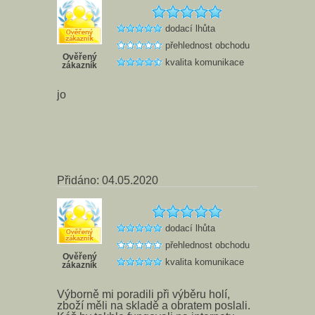
dodací lhůta
přehlednost obchodu
Ověřený
kvalita komunikace
zákazník
jo
Přidáno: 04.05.2020
dodací lhůta
přehlednost obchodu
Ověřený
kvalita komunikace
zákazník
Výborně mi poradili při výběru holí,
zboží měli na skladě a obratem poslali.