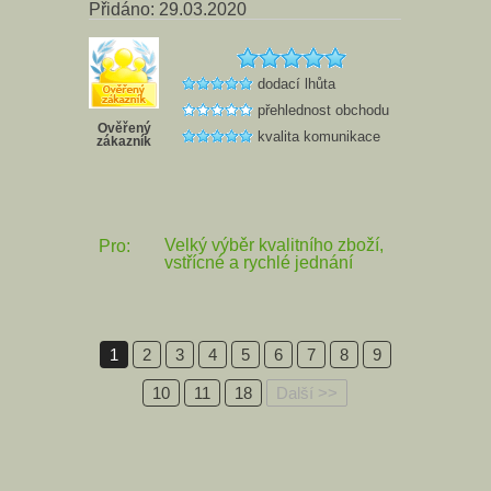
Přidáno: 29.03.2020
dodací lhůta
přehlednost obchodu
Ověřený
kvalita komunikace
zákazník
Velký výběr kvalitního zboží,
Pro:
vstřícné a rychlé jednání
1
2
3
4
5
6
7
8
9
10
11
18
Další >>