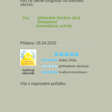
Kéž by takhle fungovali na internetu
všichni.
přehledné členěné zbož
Pro:
dostupnost
komunikace, ochota
Přidáno: 26.04.2020
dodací lhůta
přehlednost obchodu
Ověřený
kvalita komunikace
zákazník
Vše v naprostém pořádku